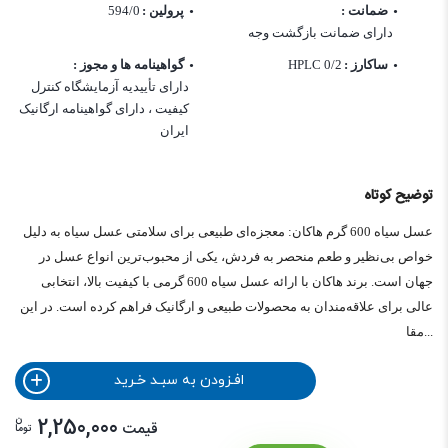
ضمانت :
پرولین :
594/0
دارای ضمانت بازگشت وجه
ساکارز :
0/2 HPLC
گواهینامه ها و مجوز :
دارای تأییدیه آزمایشگاه کنترل
کیفیت ، دارای گواهینامه ارگانیک
ایران
توضیح کوتاه
عسل سیاه 600 گرم هاکان: معجزه‌ای طبیعی برای سلامتی عسل سیاه به دلیل
خواص بی‌نظیر و طعم منحصر به فردش، یکی از محبوب‌ترین انواع عسل در
جهان است. برند هاکان با ارائه عسل سیاه 600 گرمی با کیفیت بالا، انتخابی
عالی برای علاقه‌مندان به محصولات طبیعی و ارگانیک فراهم کرده است. در این
مقا...
افـزودن به سبـد خـرید
ن
2,250,000
قیمت
توما