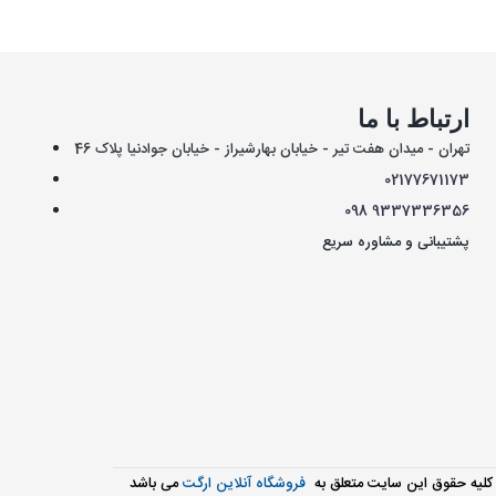
ارتباط با ما
تهران - میدان هفت تیر - خیابان بهارشیراز - خیابان جوادنیا پلاک 46
021
77671173
098
9337336356
پشتیبانی و مشاوره سریع
کليه حقوق اين سايت متعلق به
فروشگاه آنلاین ارگت
می باشد