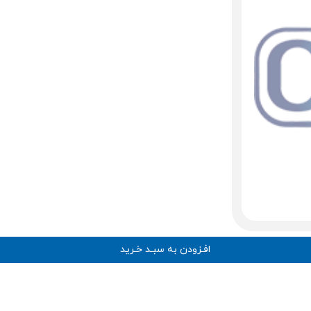
افـزودن به سبـد خـرید