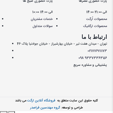
پارت حضوری عصرها
پارت حضوری صبح ها
14:00 الی 21:00
10:00 الی 14:00
محصولات اُرگت
خدمات مشتریان
محصولات ارگانیک
سوالات متداول
ارتباط با ما
تهران - میدان هفت تیر - خیابان بهارشیراز - خیابان جوادنیا پلاک 46
021
77671173
098
9337336356
پشتیبانی و مشاوره سریع
کليه حقوق اين سايت متعلق به
فروشگاه آنلاین ارگت
می باشد
طراحی و توسعه:
گروه مهندسین فراصدر