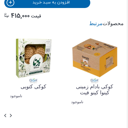
افـزودن به سبـد خـرید
ن
415,000
قیمت
توما
محصولات
مرتبط
کوکی بادام زمینی
کوکی کتویی
کینوا کینو فیت
ناموجود
ناموجود