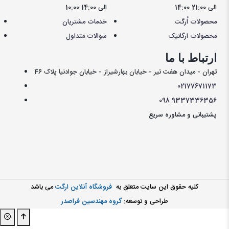
14:00 الی 21:00
10:00 الی 14:00
محصولات اُرگت
خدمات مشتریان
محصولات ارگانیک
سوالات متداول
ارتباط با ما
تهران - میدان هفت تیر - خیابان بهارشیراز - خیابان جوادنیا پلاک 46
021
77671173
098
9337336356
پشتیبانی و مشاوره سریع
کليه حقوق اين سايت متعلق به
فروشگاه آنلاین ارگت
می باشد
طراحی و توسعه:
گروه مهندسین فراصدر