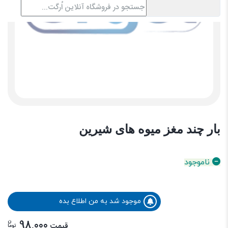
بار چند مغز میوه های شیرین
ناموجود
موجود شد به من اطلاع بده
ن
98,000
قیمت
توما