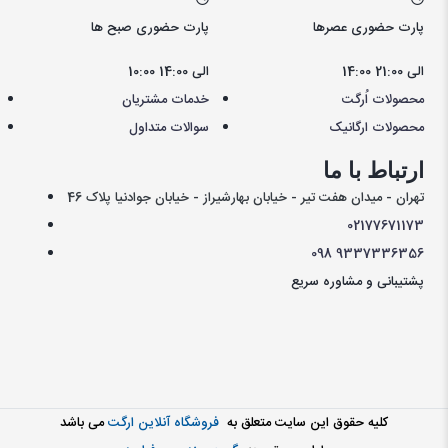
پارت حضوری عصرها
پارت حضوری صبح ها
14:00 الی 21:00
10:00 الی 14:00
محصولات اُرگت
خدمات مشتریان
محصولات ارگانیک
سوالات متداول
ارتباط با ما
تهران - میدان هفت تیر - خیابان بهارشیراز - خیابان جوادنیا پلاک 46
021
77671173
098
9337336356
پشتیبانی و مشاوره سریع
کليه حقوق اين سايت متعلق به
فروشگاه آنلاین ارگت
می باشد