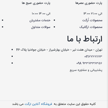
پارت حضوری عصرها
پارت حضوری صبح ها
14:00 الی 21:00
10:00 الی 14:00
محصولات اُرگت
خدمات مشتریان
محصولات ارگانیک
سوالات متداول
ارتباط با ما
تهران - میدان هفت تیر - خیابان بهارشیراز - خیابان جوادنیا پلاک 46
021
77671173
098
9337336356
پشتیبانی و مشاوره سریع
کليه حقوق اين سايت متعلق به
فروشگاه آنلاین ارگت
می باشد