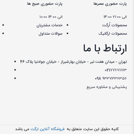
پارت حضوری عصرها
پارت حضوری صبح ها
14:00 الی 21:00
10:00 الی 14:00
محصولات اُرگت
خدمات مشتریان
محصولات ارگانیک
سوالات متداول
ارتباط با ما
تهران - میدان هفت تیر - خیابان بهارشیراز - خیابان جوادنیا پلاک 46
021
77671173
098
9337336356
پشتیبانی و مشاوره سریع
کليه حقوق اين سايت متعلق به
فروشگاه آنلاین ارگت
می باشد